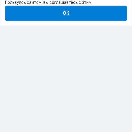
Пользуясь сайтом, вы соглашаетесь с этим
ОК
8-800-555-22-41
Демо Catapulto
Для кого
Тарифы
Информация
О компании
192012, Санкт-Петербург, пр. Обуховской Обороны, 120Б
© Catapulto 2013-
2026