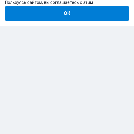
Пользуясь сайтом, вы соглашаетесь с этим
ОК
8-800-555-22-41
Демо Catapulto
Для кого
Тарифы
Информация
О компании
192012, Санкт-Петербург, пр. Обуховской Обороны, 120Б
© Catapulto 2013-
2026