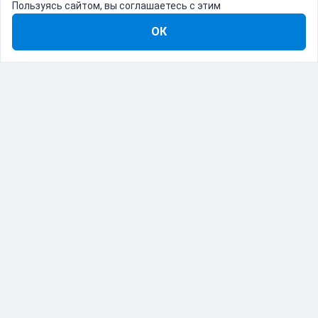
Пользуясь сайтом, вы соглашаетесь с этим
ОК
8-800-555-22-41
Демо Catapulto
Для кого
Тарифы
Информация
О компании
192012, Санкт-Петербург, пр. Обуховской Обороны, 120Б
© Catapulto 2013-
2026