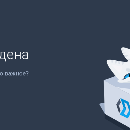
йдена
то важное?