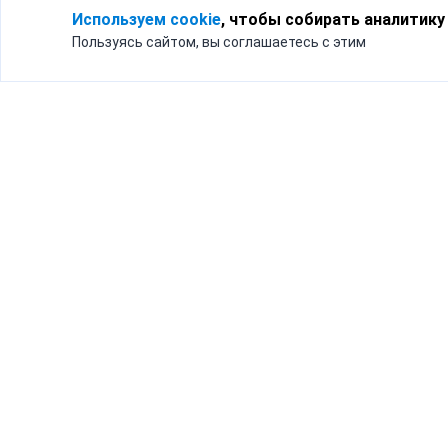
Используем cookie
, чтобы собирать аналитику
Пользуясь сайтом, вы соглашаетесь с этим
Для кого
Тарифы
Бизнесу
Доставка по России
Частным лицам
Интернет-магазинам
Доставка для бизнеса
192012, Санк
и интернет-магазинов