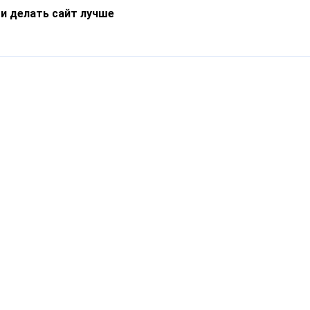
 и делать сайт лучше
Информация
О компании
Новости
Что такое Catapulto
Частые вопросы
Службы доставки
Реферальная программа
Нам доверяют
Публичная оферта
Кейсы
Политика обработки
Блог
персональных данных
Контакты
т-Петербург, пр. Обуховской Обороны, 120Б