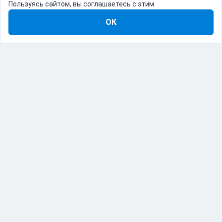
Пользуясь сайтом, вы соглашаетесь с этим
ОК
8-800-555-22-41
Демо Catapulto
Для кого
Тарифы
Информация
О компании
192012, Санкт-Петербург, пр. Обуховской Обороны, 120Б
© Catapulto 2013-
2026