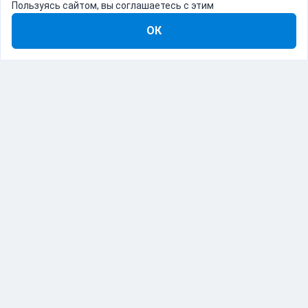
Пользуясь сайтом, вы соглашаетесь с этим
ОК
8-800-555-22-41
Демо Catapulto
Для кого
Тарифы
Информация
О компании
192012, Санкт-Петербург, пр. Обуховской Обороны, 120Б
© Catapulto 2013-
2026