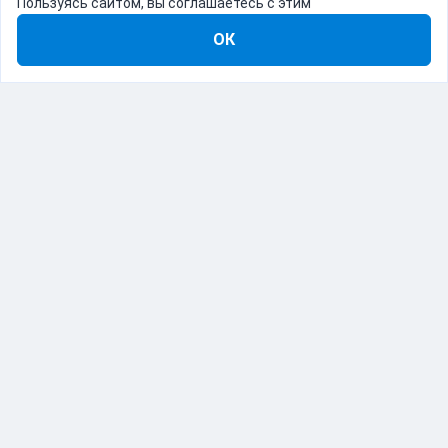
Пользуясь сайтом, вы соглашаетесь с этим
ОК
8-800-555-22-41
Демо Catapulto
Для кого
Тарифы
Информация
О компании
192012, Санкт-Петербург, пр. Обуховской Обороны, 120Б
© Catapulto 2013-
2026