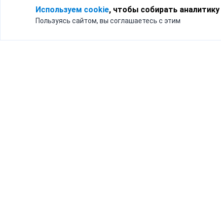
Используем cookie
, чтобы собирать аналитику
Пользуясь сайтом, вы соглашаетесь с этим
Для кого
Тарифы
Бизнесу
Доставка по России
Частным лицам
Интернет-магазинам
Доставка для бизнеса
192012, Санк
и интернет-магазинов