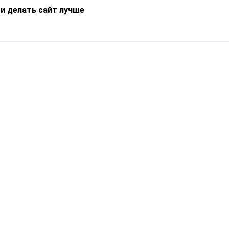
 и делать сайт лучше
Информация
О компании
Новости
Что такое Catapulto
Частые вопросы
Службы доставки
Реферальная программа
Нам доверяют
Публичная оферта
Кейсы
Политика обработки
Блог
персональных данных
Контакты
т-Петербург, пр. Обуховской Обороны, 120Б