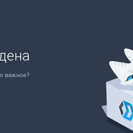
йдена
то важное?