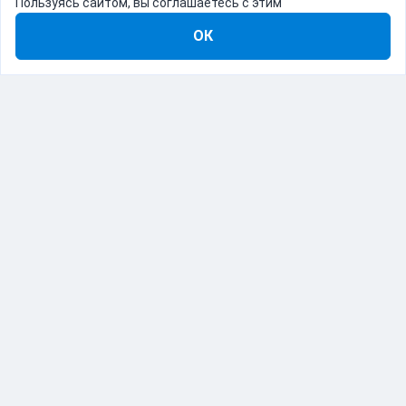
Пользуясь сайтом, вы соглашаетесь с этим
ОК
8-800-555-22-41
Демо Catapulto
Для кого
Тарифы
Информация
О компании
192012, Санкт-Петербург, пр. Обуховской Обороны, 120Б
© Catapulto 2013-
2026