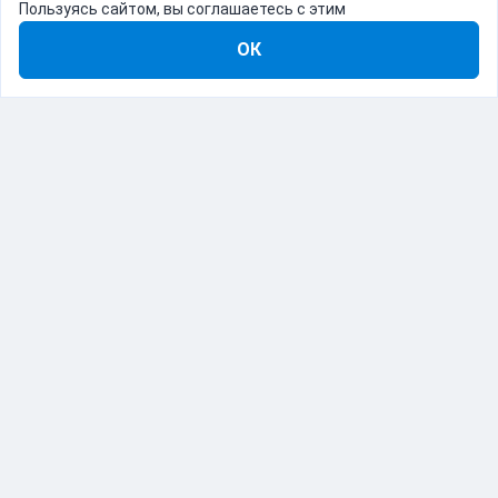
Пользуясь сайтом, вы соглашаетесь с этим
ОК
8-800-555-22-41
Демо Catapulto
Для кого
Тарифы
Информация
О компании
192012, Санкт-Петербург, пр. Обуховской Обороны, 120Б
© Catapulto 2013-
2026