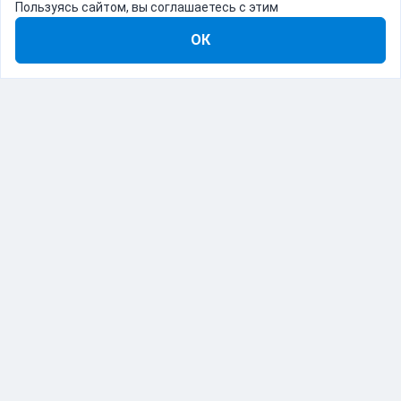
Пользуясь сайтом, вы соглашаетесь с этим
ОК
8-800-555-22-41
Демо Catapulto
Для кого
Тарифы
Информация
О компании
192012, Санкт-Петербург, пр. Обуховской Обороны, 120Б
© Catapulto 2013-
2026