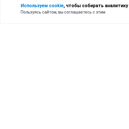
Используем cookie
, чтобы собирать аналитику
Пользуясь сайтом, вы соглашаетесь с этим
Для кого
Тарифы
Бизнесу
Доставка по России
Частным лицам
Интернет-магазинам
Доставка для бизнеса
192012, Санк
и интернет-магазинов