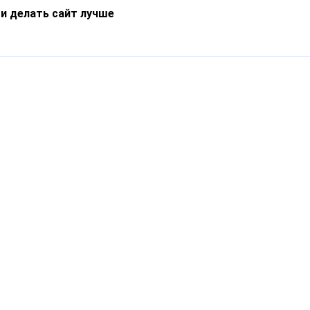
 и делать сайт лучше
Информация
О компании
Новости
Что такое Catapulto
Частые вопросы
Службы доставки
Реферальная программа
Нам доверяют
Публичная оферта
Кейсы
Политика обработки
Блог
персональных данных
Контакты
т-Петербург, пр. Обуховской Обороны, 120Б