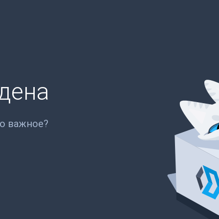
йдена
то важное?