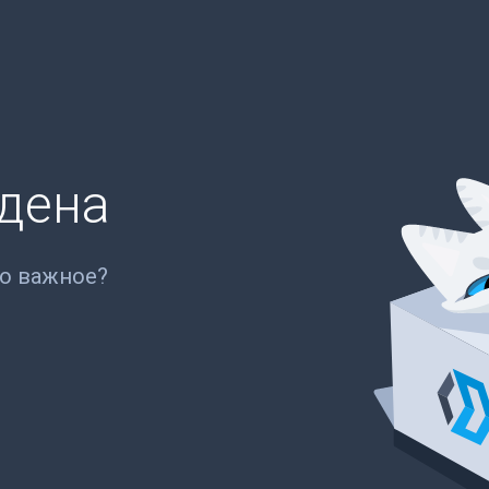
йдена
то важное?