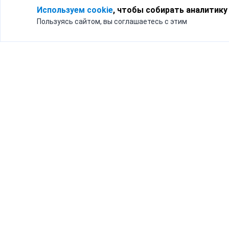
Используем cookie
, чтобы собирать аналитику
Пользуясь сайтом, вы соглашаетесь с этим
Для кого
Тарифы
Бизнесу
Доставка по России
Частным лицам
Интернет-магазинам
Доставка для бизнеса
192012, Санк
и интернет-магазинов