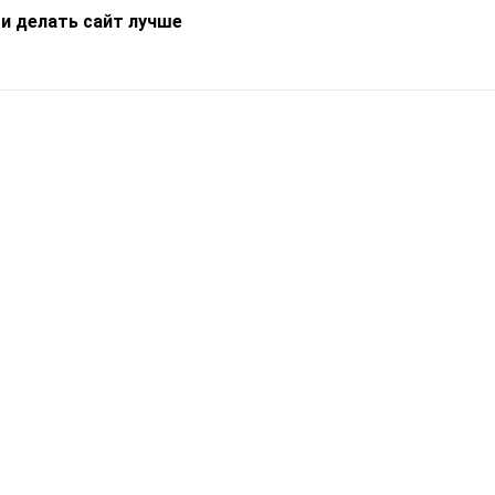
 и делать сайт лучше
Информация
О компании
Новости
Что такое Catapulto
Частые вопросы
Службы доставки
Реферальная программа
Нам доверяют
Публичная оферта
Кейсы
Политика обработки
Блог
персональных данных
Контакты
т-Петербург, пр. Обуховской Обороны, 120Б