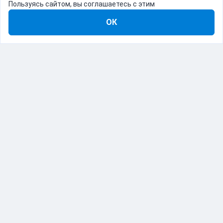
Пользуясь сайтом, вы соглашаетесь с этим
ОК
8-800-555-22-41
Демо Catapulto
Для кого
Тарифы
Информация
О компании
192012, Санкт-Петербург, пр. Обуховской Обороны, 120Б
© Catapulto 2013-
2026