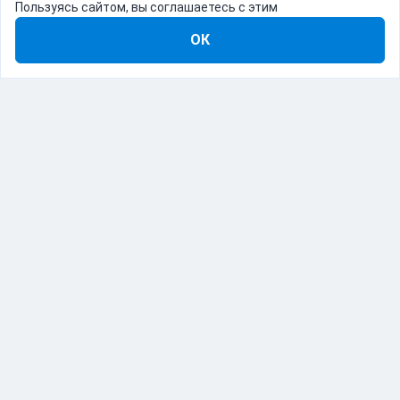
Пользуясь сайтом, вы соглашаетесь с этим
ОК
8-800-555-22-41
Демо Catapulto
Для кого
Тарифы
Информация
О компании
192012, Санкт-Петербург, пр. Обуховской Обороны, 120Б
© Catapulto 2013-
2026