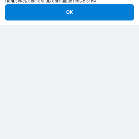
Пользуясь сайтом, вы соглашаетесь с этим
ОК
8-800-555-22-41
Демо Catapulto
Для кого
Тарифы
Информация
О компании
192012, Санкт-Петербург, пр. Обуховской Обороны, 120Б
© Catapulto 2013-
2026