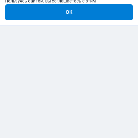
Пользуясь сайтом, вы соглашаетесь с этим
ОК
8-800-555-22-41
Демо Catapulto
Для кого
Тарифы
Информация
О компании
192012, Санкт-Петербург, пр. Обуховской Обороны, 120Б
© Catapulto 2013-
2026