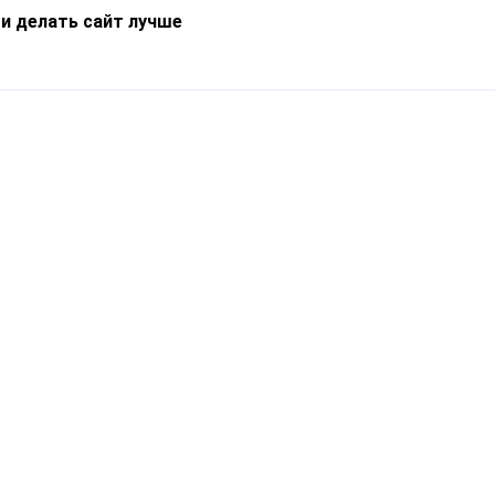
 и делать сайт лучше
Информация
О компании
Новости
Что такое Catapulto
Частые вопросы
Службы доставки
Реферальная программа
Нам доверяют
Публичная оферта
Кейсы
Политика обработки
Блог
персональных данных
Контакты
т-Петербург, пр. Обуховской Обороны, 120Б