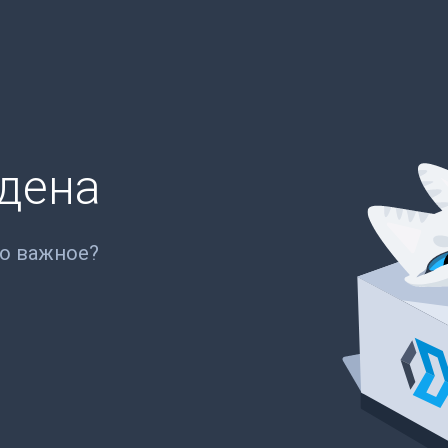
йдена
то важное?