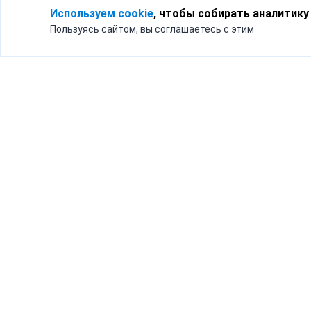
Используем cookie
, чтобы собирать аналитику
Пользуясь сайтом, вы соглашаетесь с этим
Для кого
Тарифы
Бизнесу
Доставка по России
Частным лицам
Интернет-магазинам
Доставка для бизнеса
192012, Санк
и интернет-магазинов