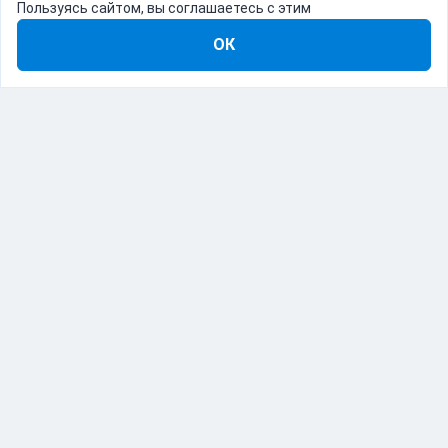
Пользуясь сайтом, вы соглашаетесь с этим
ОК
8-800-555-22-41
Демо Catapulto
Для кого
Тарифы
Информация
О компании
192012, Санкт-Петербург, пр. Обуховской Обороны, 120Б
© Catapulto 2013-
2026