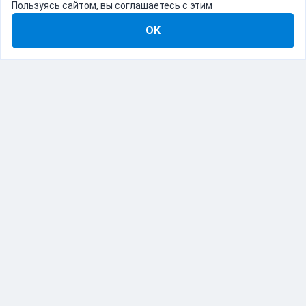
Пользуясь сайтом, вы соглашаетесь с этим
ОК
8-800-555-22-41
Демо Catapulto
Для кого
Тарифы
Информация
О компании
192012, Санкт-Петербург, пр. Обуховской Обороны, 120Б
© Catapulto 2013-
2026