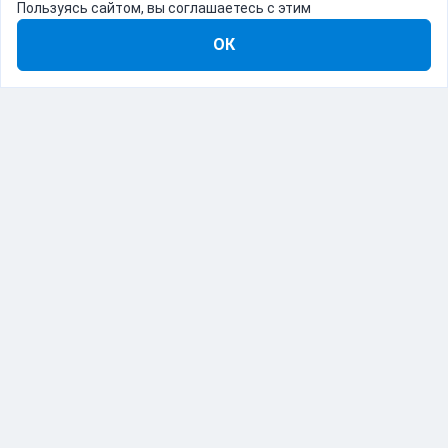
Пользуясь сайтом, вы соглашаетесь с этим
ОК
8-800-555-22-41
Демо Catapulto
Для кого
Тарифы
Информация
О компании
192012, Санкт-Петербург, пр. Обуховской Обороны, 120Б
© Catapulto 2013-
2026