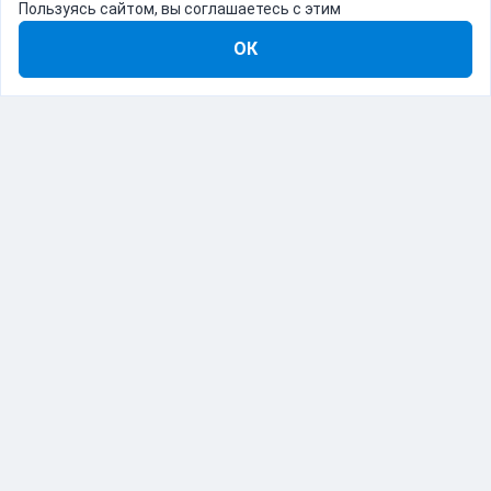
Пользуясь сайтом, вы соглашаетесь с этим
ОК
8-800-555-22-41
Демо Catapulto
Для кого
Тарифы
Информация
О компании
192012, Санкт-Петербург, пр. Обуховской Обороны, 120Б
© Catapulto 2013-
2026