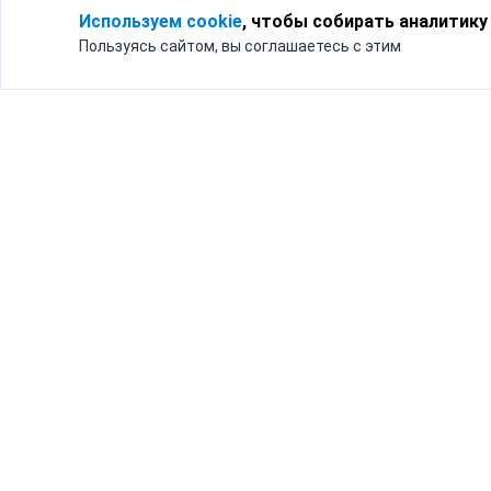
Используем cookie
, чтобы собирать аналитику
Пользуясь сайтом, вы соглашаетесь с этим
Для кого
Тарифы
Бизнесу
Доставка по России
Частным лицам
Интернет-магазинам
Доставка для бизнеса
192012, Санк
и интернет-магазинов