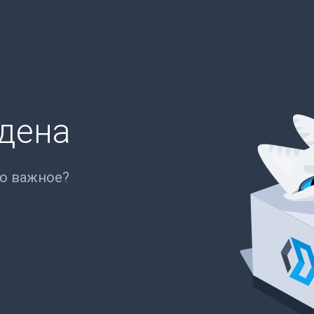
йдена
то важное?