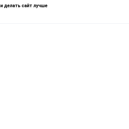
 и делать сайт лучше
Информация
О компании
Новости
Что такое Catapulto
Частые вопросы
Службы доставки
Реферальная программа
Нам доверяют
Публичная оферта
Кейсы
Политика обработки
Блог
персональных данных
Контакты
т-Петербург, пр. Обуховской Обороны, 120Б