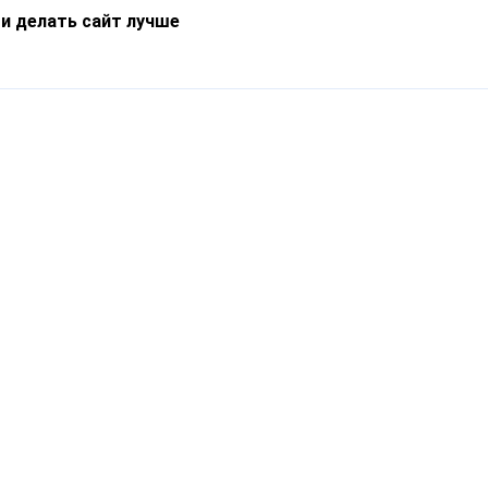
 и делать сайт лучше
Информация
О компании
Новости
Что такое Catapulto
Частые вопросы
Службы доставки
Реферальная программа
Нам доверяют
Публичная оферта
Кейсы
Политика обработки
Блог
персональных данных
Контакты
т-Петербург, пр. Обуховской Обороны, 120Б