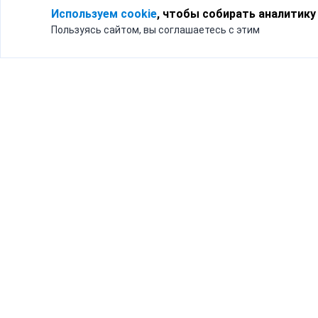
Используем cookie
, чтобы собирать аналитику
Пользуясь сайтом, вы соглашаетесь с этим
Для кого
Тарифы
Бизнесу
Доставка по России
Частным лицам
Интернет-магазинам
Доставка для бизнеса
192012, Санк
и интернет-магазинов