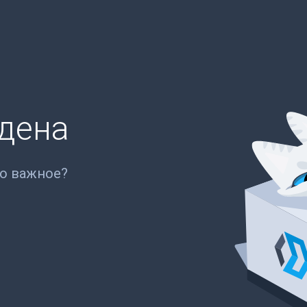
йдена
то важное?