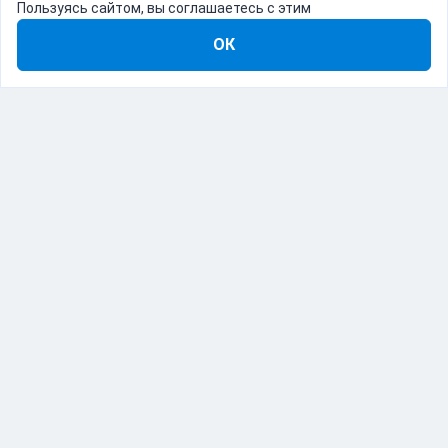
Пользуясь сайтом, вы соглашаетесь с этим
ОК
8-800-555-22-41
Демо Catapulto
Для кого
Тарифы
Информация
О компании
192012, Санкт-Петербург, пр. Обуховской Обороны, 120Б
© Catapulto 2013-
2026