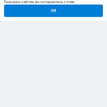
Пользуясь сайтом, вы соглашаетесь с этим
ОК
8-800-555-22-41
Демо Catapulto
Для кого
Тарифы
Информация
О компании
192012, Санкт-Петербург, пр. Обуховской Обороны, 120Б
© Catapulto 2013-
2026