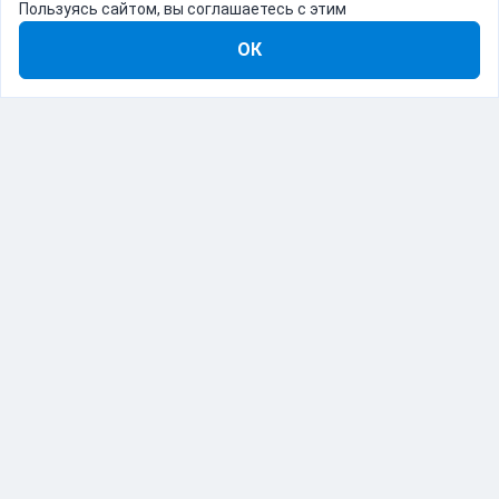
Пользуясь сайтом, вы соглашаетесь с этим
ОК
8-800-555-22-41
Демо Catapulto
Для кого
Тарифы
Информация
О компании
192012, Санкт-Петербург, пр. Обуховской Обороны, 120Б
© Catapulto 2013-
2026