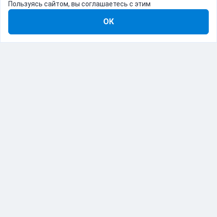
Пользуясь сайтом, вы соглашаетесь с этим
ОК
8-800-555-22-41
Демо Catapulto
Для кого
Тарифы
Информация
О компании
192012, Санкт-Петербург, пр. Обуховской Обороны, 120Б
© Catapulto 2013-
2026