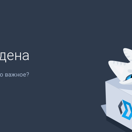
йдена
то важное?