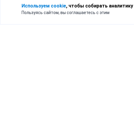
Используем cookie
, чтобы собирать аналитику
Пользуясь сайтом, вы соглашаетесь с этим
Для кого
Тарифы
Бизнесу
Доставка по России
Частным лицам
Интернет-магазинам
Доставка для бизнеса
192012, Санк
и интернет-магазинов