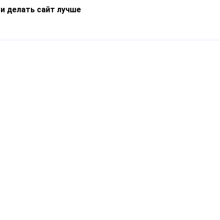
 и делать сайт лучше
Информация
О компании
Новости
Что такое Catapulto
Частые вопросы
Службы доставки
Реферальная программа
Нам доверяют
Публичная оферта
Кейсы
Политика обработки
Блог
персональных данных
Контакты
т-Петербург, пр. Обуховской Обороны, 120Б