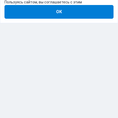
Пользуясь сайтом, вы соглашаетесь с этим
ОК
8-800-555-22-41
Демо Catapulto
Для кого
Тарифы
Информация
О компании
192012, Санкт-Петербург, пр. Обуховской Обороны, 120Б
© Catapulto 2013-
2026