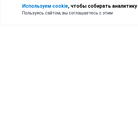
Используем cookie
, чтобы собирать аналитику
Пользуясь сайтом, вы соглашаетесь с этим
Для кого
Тарифы
Бизнесу
Доставка по России
Частным лицам
Интернет-магазинам
Доставка для бизнеса
192012, Санк
и интернет-магазинов