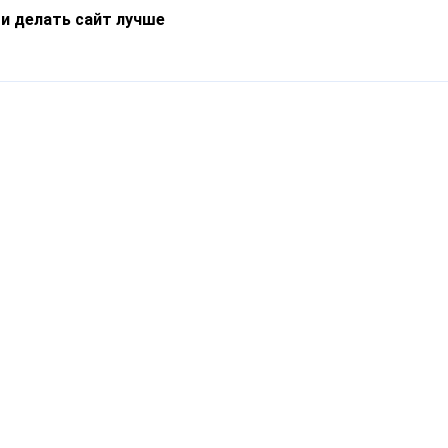
 и делать сайт лучше
Информация
О компании
Новости
Что такое Catapulto
Частые вопросы
Службы доставки
Реферальная программа
Нам доверяют
Публичная оферта
Кейсы
Политика обработки
Блог
персональных данных
Контакты
т-Петербург, пр. Обуховской Обороны, 120Б