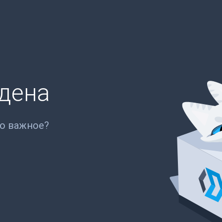
йдена
то важное?