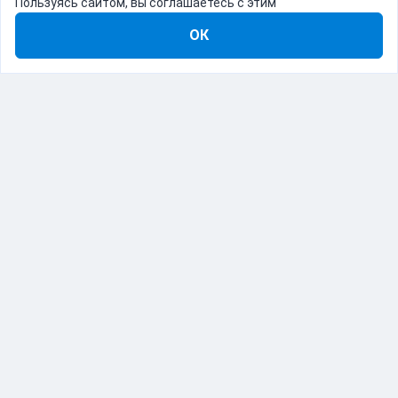
Пользуясь сайтом, вы соглашаетесь с этим
ОК
8-800-555-22-41
Демо Catapulto
Для кого
Тарифы
Информация
О компании
192012, Санкт-Петербург, пр. Обуховской Обороны, 120Б
© Catapulto 2013-
2026