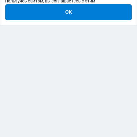
Пользуясь сайтом, вы соглашаетесь с этим
ОК
8-800-555-22-41
Демо Catapulto
Для кого
Тарифы
Информация
О компании
192012, Санкт-Петербург, пр. Обуховской Обороны, 120Б
© Catapulto 2013-
2026