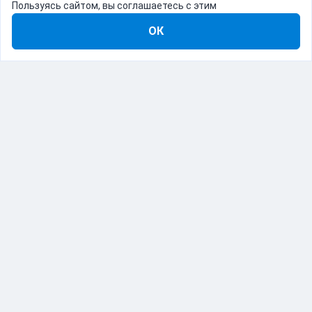
Пользуясь сайтом, вы соглашаетесь с этим
ОК
8-800-555-22-41
Демо Catapulto
Для кого
Тарифы
Информация
О компании
192012, Санкт-Петербург, пр. Обуховской Обороны, 120Б
© Catapulto 2013-
2026