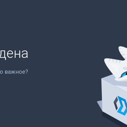
йдена
то важное?