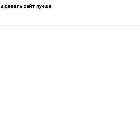
 и делать сайт лучше
Информация
О компании
Новости
Что такое Catapulto
Частые вопросы
Службы доставки
Реферальная программа
Нам доверяют
Публичная оферта
Кейсы
Политика обработки
Блог
персональных данных
Контакты
т-Петербург, пр. Обуховской Обороны, 120Б