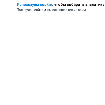
Используем cookie
, чтобы собирать аналитику
Пользуясь сайтом, вы соглашаетесь с этим
Для кого
Тарифы
Бизнесу
Доставка по России
Частным лицам
Интернет-магазинам
Доставка для бизнеса
192012, Санк
и интернет-магазинов