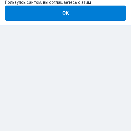
Пользуясь сайтом, вы соглашаетесь с этим
ОК
8-800-555-22-41
Демо Catapulto
Для кого
Тарифы
Информация
О компании
192012, Санкт-Петербург, пр. Обуховской Обороны, 120Б
© Catapulto 2013-
2026