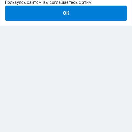
Пользуясь сайтом, вы соглашаетесь с этим
ОК
8-800-555-22-41
Демо Catapulto
Для кого
Тарифы
Информация
О компании
192012, Санкт-Петербург, пр. Обуховской Обороны, 120Б
© Catapulto 2013-
2026