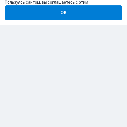
Пользуясь сайтом, вы соглашаетесь с этим
ОК
8-800-555-22-41
Демо Catapulto
Для кого
Тарифы
Информация
О компании
192012, Санкт-Петербург, пр. Обуховской Обороны, 120Б
© Catapulto 2013-
2026