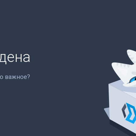
йдена
то важное?