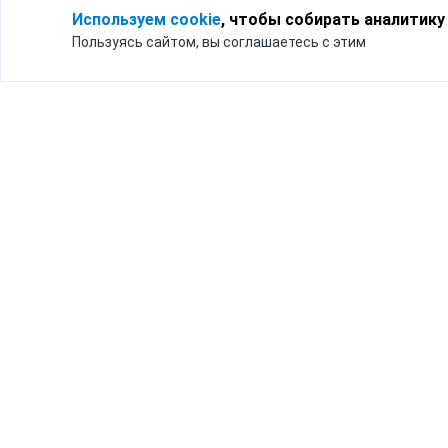
Используем cookie
, чтобы собирать аналитику
Пользуясь сайтом, вы соглашаетесь с этим
Для кого
Тарифы
Бизнесу
Доставка по России
Частным лицам
Интернет-магазинам
Доставка для бизнеса
192012, Санк
и интернет-магазинов