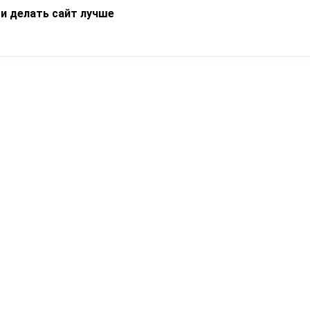
 и делать сайт лучше
Информация
О компании
Новости
Что такое Catapulto
Частые вопросы
Службы доставки
Реферальная программа
Нам доверяют
Публичная оферта
Кейсы
Политика обработки
Блог
персональных данных
Контакты
т-Петербург, пр. Обуховской Обороны, 120Б