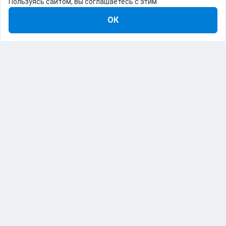
Пользуясь сайтом, вы соглашаетесь с этим
ОК
8-800-555-22-41
Демо Catapulto
Для кого
Тарифы
Информация
О компании
192012, Санкт-Петербург, пр. Обуховской Обороны, 120Б
© Catapulto 2013-
2026