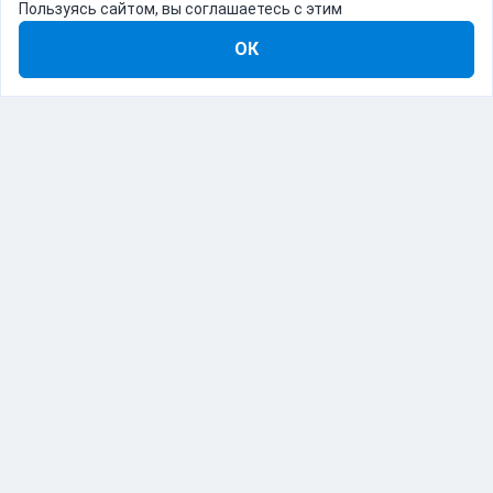
Пользуясь сайтом, вы соглашаетесь с этим
ОК
8-800-555-22-41
Демо Catapulto
Для кого
Тарифы
Информация
О компании
192012, Санкт-Петербург, пр. Обуховской Обороны, 120Б
© Catapulto 2013-
2026