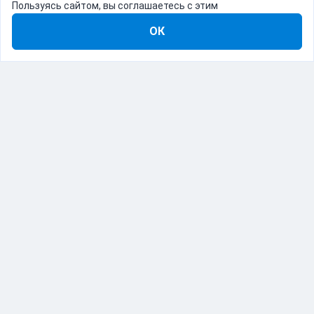
Пользуясь сайтом, вы соглашаетесь с этим
ОК
8-800-555-22-41
Демо Catapulto
Для кого
Тарифы
Информация
О компании
192012, Санкт-Петербург, пр. Обуховской Обороны, 120Б
© Catapulto 2013-
2026