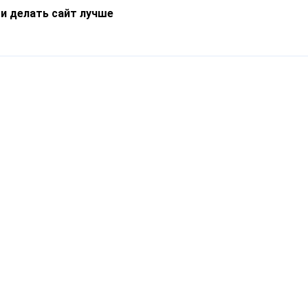
 и делать сайт лучше
Информация
О компании
Новости
Что такое Catapulto
Частые вопросы
Службы доставки
Реферальная программа
Нам доверяют
Публичная оферта
Кейсы
Политика обработки
Блог
персональных данных
Контакты
т-Петербург, пр. Обуховской Обороны, 120Б