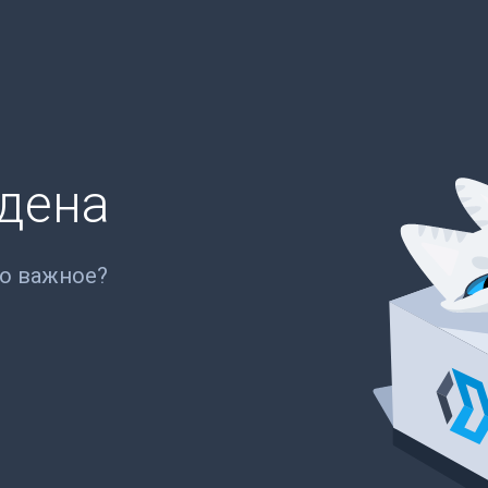
йдена
то важное?