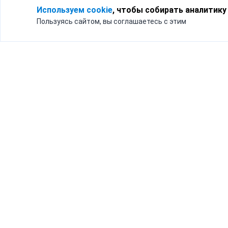
Используем cookie
, чтобы собирать аналитику
Пользуясь сайтом, вы соглашаетесь с этим
Для кого
Тарифы
Бизнесу
Доставка по России
Частным лицам
Интернет-магазинам
Доставка для бизнеса
192012, Санк
и интернет-магазинов