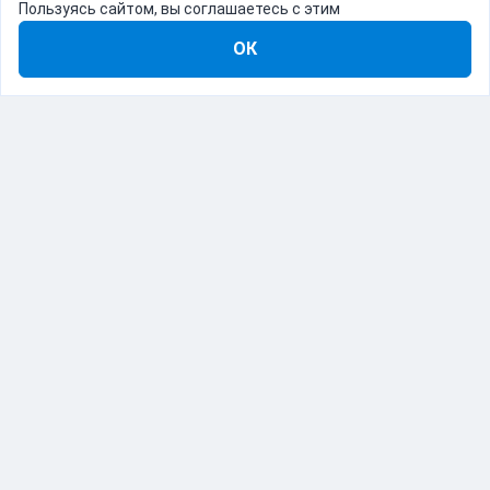
Пользуясь сайтом, вы соглашаетесь с этим
ОК
8-800-555-22-41
Демо Catapulto
Для кого
Тарифы
Информация
О компании
192012, Санкт-Петербург, пр. Обуховской Обороны, 120Б
© Catapulto 2013-
2026