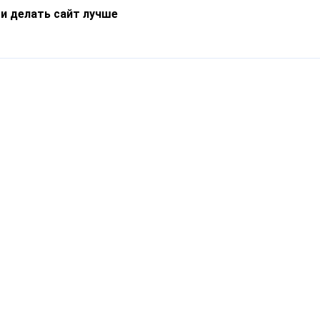
 и делать сайт лучше
Информация
О компании
Новости
Что такое Catapulto
Частые вопросы
Службы доставки
Реферальная программа
Нам доверяют
Публичная оферта
Кейсы
Политика обработки
Блог
персональных данных
Контакты
т-Петербург, пр. Обуховской Обороны, 120Б