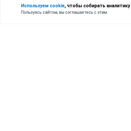
Используем cookie
, чтобы собирать аналитику
Пользуясь сайтом, вы соглашаетесь с этим
Для кого
Тарифы
Бизнесу
Доставка по России
Частным лицам
Интернет-магазинам
Доставка для бизнеса
192012, Санк
и интернет-магазинов