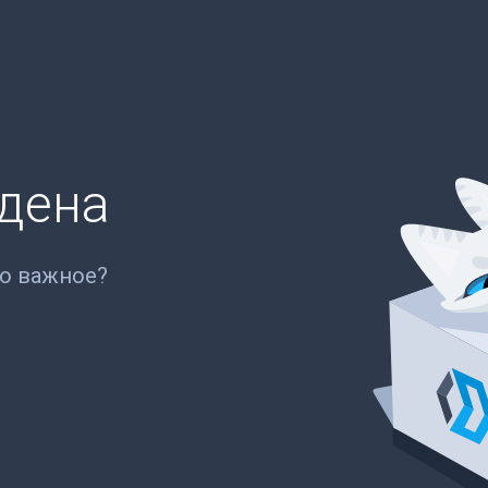
йдена
то важное?