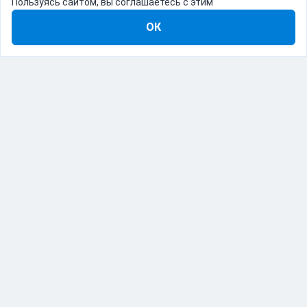
Пользуясь сайтом, вы соглашаетесь с этим
ОК
8-800-555-22-41
Демо Catapulto
Для кого
Тарифы
Информация
О компании
192012, Санкт-Петербург, пр. Обуховской Обороны, 120Б
© Catapulto 2013-
2026