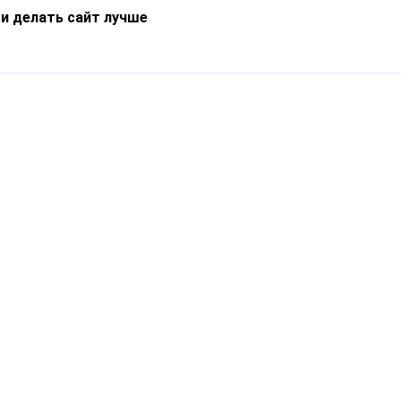
 и делать сайт лучше
Информация
О компании
Новости
Что такое Catapulto
Частые вопросы
Службы доставки
Реферальная программа
Нам доверяют
Публичная оферта
Кейсы
Политика обработки
Блог
персональных данных
Контакты
т-Петербург, пр. Обуховской Обороны, 120Б