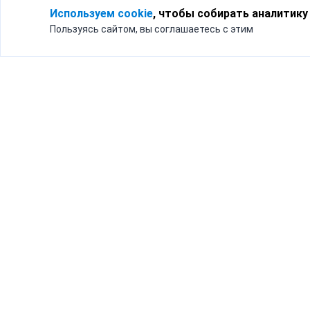
Используем cookie
, чтобы собирать аналитику
Пользуясь сайтом, вы соглашаетесь с этим
Для кого
Тарифы
Бизнесу
Доставка по России
Частным лицам
Интернет-магазинам
Доставка для бизнеса
192012, Санк
и интернет-магазинов