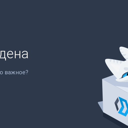
йдена
то важное?