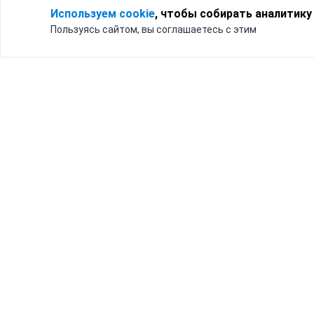
Используем cookie
, чтобы собирать аналитику
Пользуясь сайтом, вы соглашаетесь с этим
Для кого
Тарифы
Бизнесу
Доставка по России
Частным лицам
Интернет-магазинам
Доставка для бизнеса
192012, Санк
и интернет-магазинов