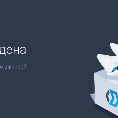
йдена
то важное?