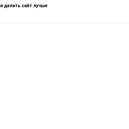
 и делать сайт лучше
Информация
О компании
Новости
Что такое Catapulto
Частые вопросы
Службы доставки
Реферальная программа
Нам доверяют
Публичная оферта
Кейсы
Политика обработки
Блог
персональных данных
Контакты
т-Петербург, пр. Обуховской Обороны, 120Б