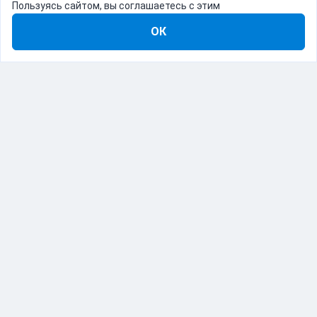
Пользуясь сайтом, вы соглашаетесь с этим
ОК
8-800-555-22-41
Демо Catapulto
Для кого
Тарифы
Информация
О компании
192012, Санкт-Петербург, пр. Обуховской Обороны, 120Б
© Catapulto 2013-
2026