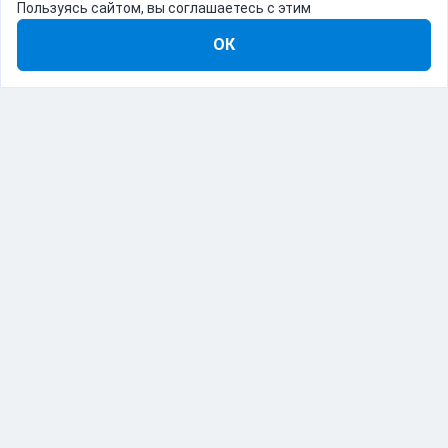
Пользуясь сайтом, вы соглашаетесь с этим
ОК
8-800-555-22-41
Демо Catapulto
Для кого
Тарифы
Информация
О компании
192012, Санкт-Петербург, пр. Обуховской Обороны, 120Б
© Catapulto 2013-
2026